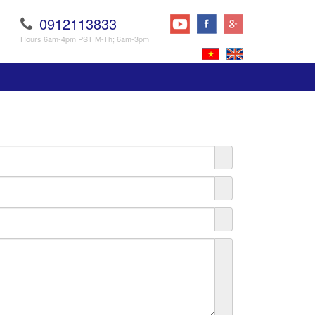
0912113833
Hours 6am-4pm PST M-Th; 6am-3pm